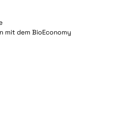
e
on mit dem BioEconomy
hnologien für biobasierte Produkte und Kraftstoffe"