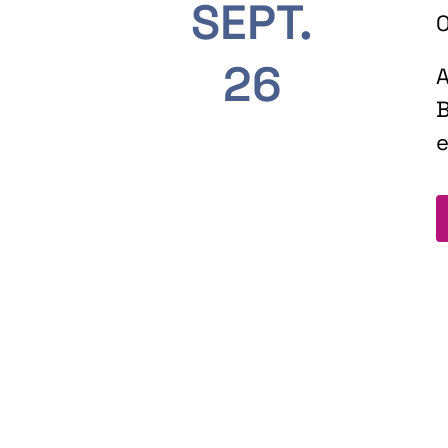
SEPT.
O
26
A
B
e