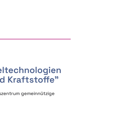
RGY AND BIOBASED PRODUCTS
seltechnologien
d Kraftstoffe"
szentrum gemeinnützige