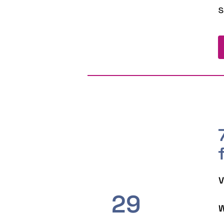
s
V
29
W