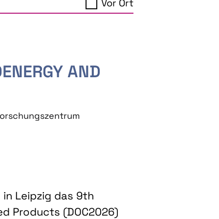
Vor Ort
IOENERGY AND
eforschungszentrum
in Leipzig das 9th
ed Products (DOC2026)