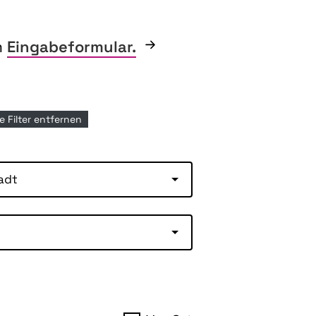
m
Eingabeformular.
le Filter entfernen
adt