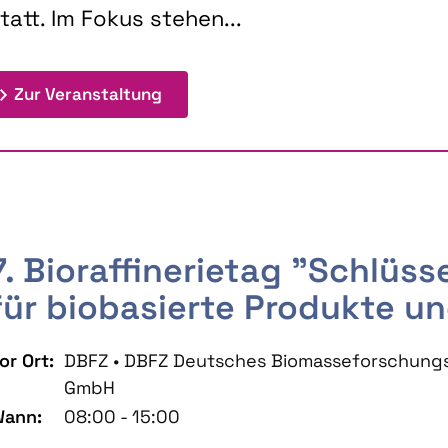
tatt. Im Fokus stehen...
: 9th Doctoral Colloquium BIOENE
Zur Veranstaltung
7. Bioraffinerietag "Schlüs
für biobasierte Produkte un
or Ort:
DBFZ • DBFZ Deutsches Biomasseforschung
GmbH
ann:
08:00 - 15:00