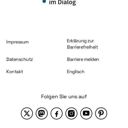
Information und Service
Erklärung zur
Impressum
Barrierefreiheit
Datenschutz
Barriere melden
Kontakt
Englisch
Folgen Sie uns auf
X
Mastodon
Facebook
Instagram
YouTube
Pinterest