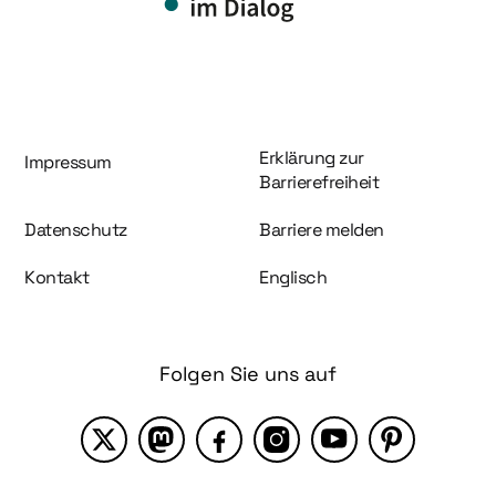
Information und Service
Erklärung zur
Impressum
Barrierefreiheit
Datenschutz
Barriere melden
Kontakt
Englisch
Folgen Sie uns auf
X
Mastodon
Facebook
Instagram
YouTube
Pinterest