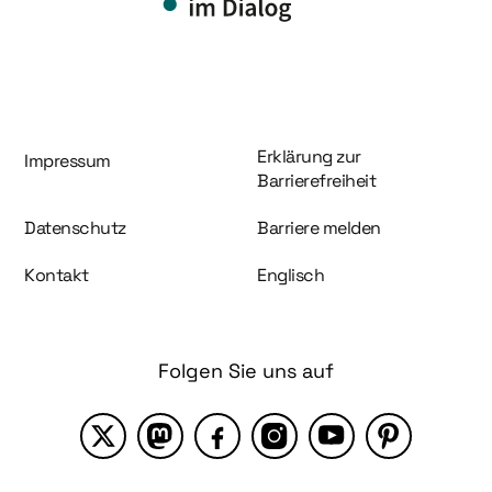
Information und Service
Erklärung zur
Impressum
Barrierefreiheit
Datenschutz
Barriere melden
Kontakt
Englisch
Folgen Sie uns auf
X
Mastodon
Facebook
Instagram
YouTube
Pinterest