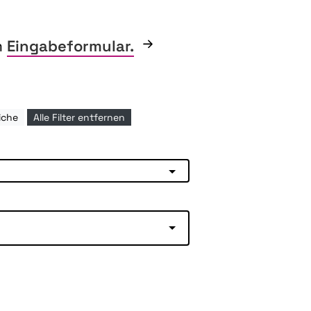
m
Eingabeformular.
iche
Alle Filter entfernen