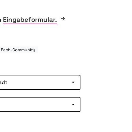
m
Eingabeformular.
: Fach-Community
adt