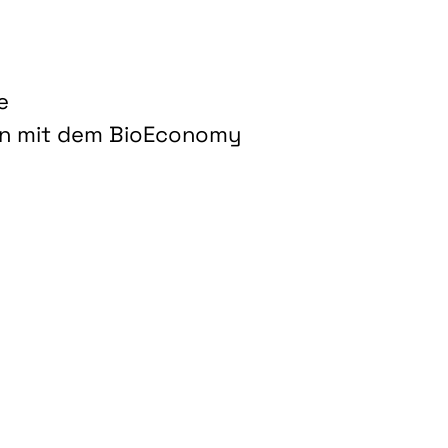
e
on mit dem BioEconomy
hnologien für biobasierte Produkte und Kraftstoffe"