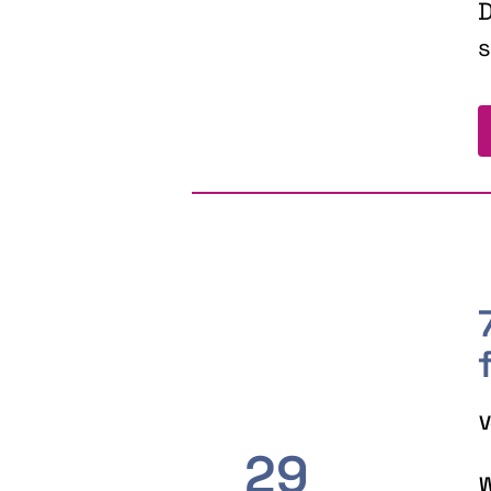
D
s
V
29
W