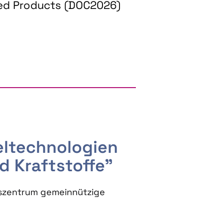
ed Products (DOC2026)
RGY AND BIOBASED PRODUCTS
seltechnologien
d Kraftstoffe"
szentrum gemeinnützige