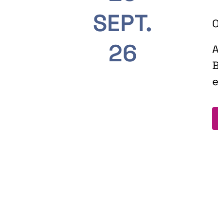
SEPT.
O
26
A
B
e