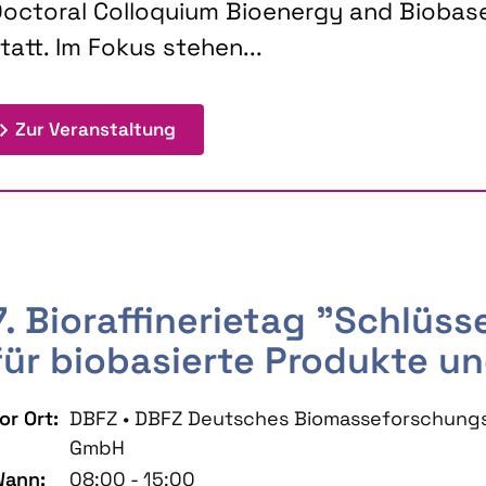
octoral Colloquium Bioenergy and Biobas
tatt. Im Fokus stehen...
: 9th Doctoral Colloquium BIOENE
Zur Veranstaltung
7. Bioraffinerietag "Schlüs
für biobasierte Produkte un
or Ort:
DBFZ • DBFZ Deutsches Biomasseforschung
GmbH
ann:
08:00 - 15:00