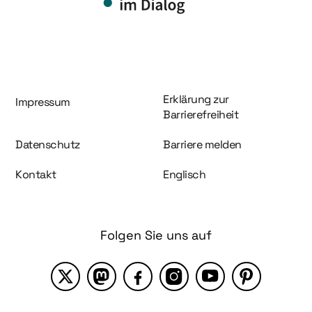
Information und Service
Erklärung zur
Impressum
Barrierefreiheit
Datenschutz
Barriere melden
Kontakt
Englisch
Folgen Sie uns auf
X
Mastodon
Facebook
Instagram
YouTube
Pinterest