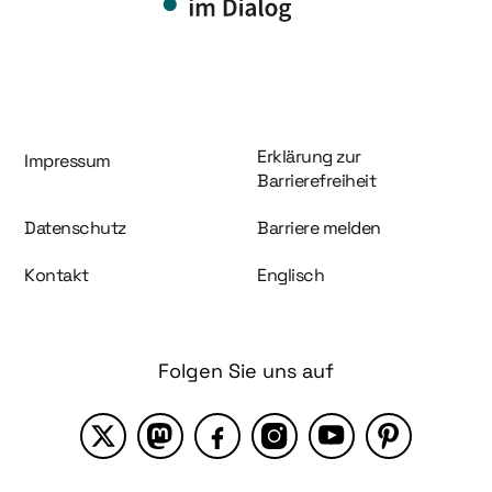
Information und Service
Erklärung zur
Impressum
Barrierefreiheit
Datenschutz
Barriere melden
Kontakt
Englisch
Folgen Sie uns auf
X
Mastodon
Facebook
Instagram
YouTube
Pinterest