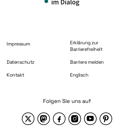
Information und Service
Erklärung zur
Impressum
Barrierefreiheit
Datenschutz
Barriere melden
Kontakt
Englisch
Folgen Sie uns auf
X
Mastodon
Facebook
Instagram
YouTube
Pinterest