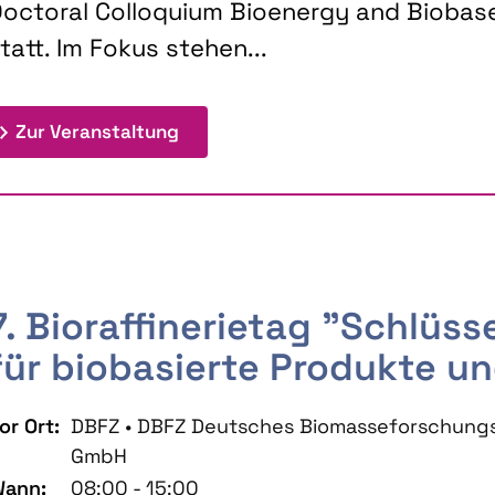
octoral Colloquium Bioenergy and Biobas
tatt. Im Fokus stehen...
: 9th Doctoral Colloquium BIOENE
Zur Veranstaltung
7. Bioraffinerietag "Schlüs
für biobasierte Produkte un
or Ort:
DBFZ • DBFZ Deutsches Biomasseforschung
GmbH
ann:
08:00 - 15:00