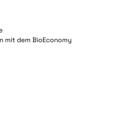
e
on mit dem BioEconomy
hnologien für biobasierte Produkte und Kraftstoffe"