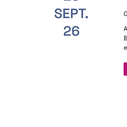
SEPT.
O
26
A
B
e