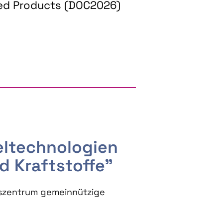
ed Products (DOC2026)
RGY AND BIOBASED PRODUCTS
seltechnologien
d Kraftstoffe"
szentrum gemeinnützige