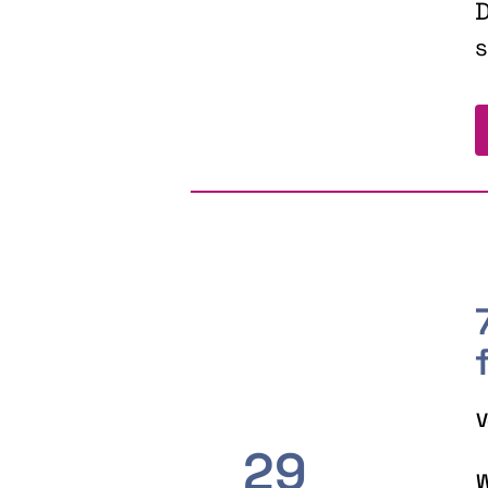
D
s
V
29
W