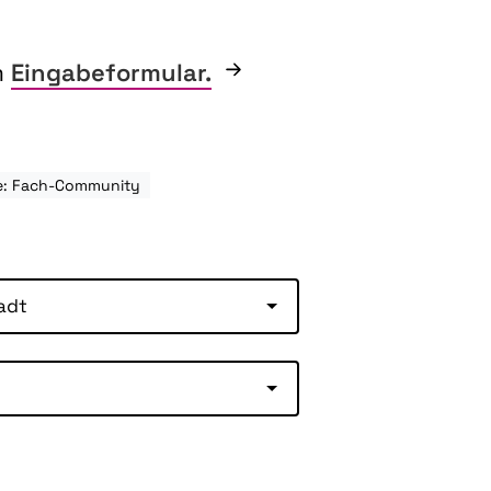
m
Eingabeformular.
e: Fach-Community
adt