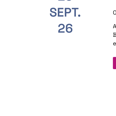
SEPT.
O
26
A
B
e