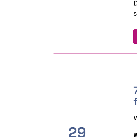
D
s
V
29
W