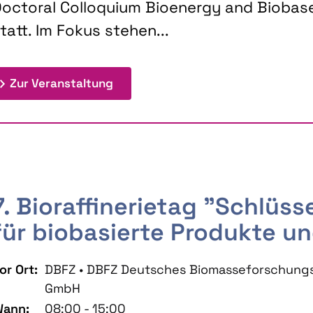
octoral Colloquium Bioenergy and Biobas
tatt. Im Fokus stehen...
: 9th Doctoral Colloquium BIOENE
Zur Veranstaltung
7. Bioraffinerietag "Schlüs
für biobasierte Produkte un
or Ort:
DBFZ • DBFZ Deutsches Biomasseforschung
GmbH
ann:
08:00 - 15:00