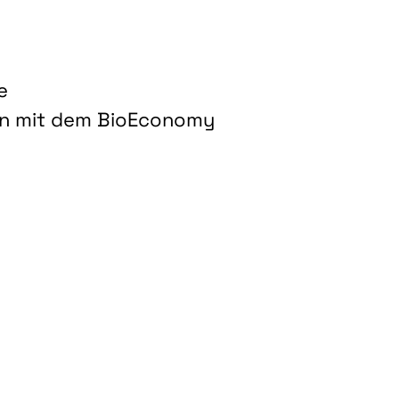
e
on mit dem BioEconomy
hnologien für biobasierte Produkte und Kraftstoffe"