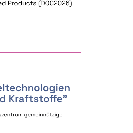
ed Products (DOC2026)
RGY AND BIOBASED PRODUCTS
seltechnologien
d Kraftstoffe"
szentrum gemeinnützige