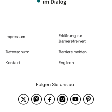
Information und Service
Erklärung zur
Impressum
Barrierefreiheit
Datenschutz
Barriere melden
Kontakt
Englisch
Folgen Sie uns auf
X
Mastodon
Facebook
Instagram
YouTube
Pinterest