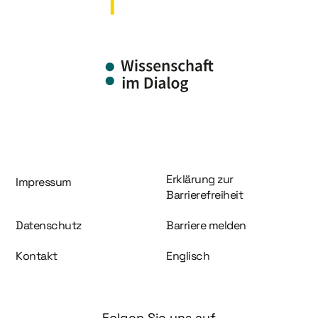
Information und Service
Erklärung zur
Impressum
Barrierefreiheit
Datenschutz
Barriere melden
Kontakt
Englisch
Folgen Sie uns auf