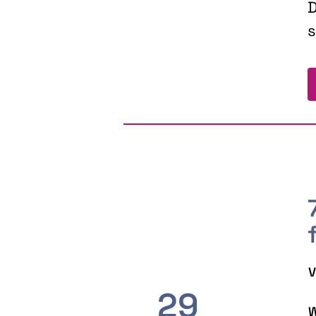
D
s
V
29
W