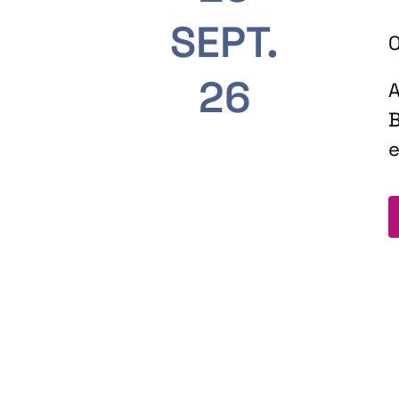
SEPT.
O
26
A
B
e