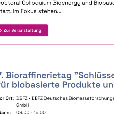
octoral Colloquium Bioenergy and Biobas
tatt. Im Fokus stehen...
: 9th Doctoral Colloquium BIOENE
Zur Veranstaltung
7. Bioraffinerietag "Schlüs
für biobasierte Produkte un
or Ort:
DBFZ • DBFZ Deutsches Biomasseforschung
GmbH
ann:
08:00 - 15:00