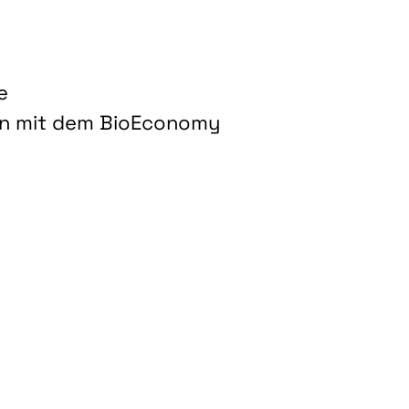
e
on mit dem BioEconomy
hnologien für biobasierte Produkte und Kraftstoffe"