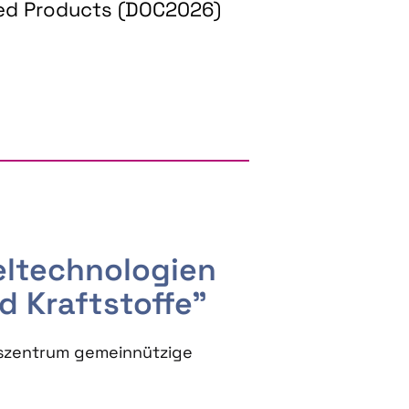
ed Products (DOC2026)
RGY AND BIOBASED PRODUCTS
seltechnologien
d Kraftstoffe"
szentrum gemeinnützige