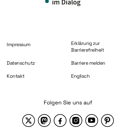
Information und Service
Erklärung zur
Impressum
Barrierefreiheit
Datenschutz
Barriere melden
Kontakt
Englisch
Folgen Sie uns auf
X
Mastodon
Facebook
Instagram
YouTube
Pinterest