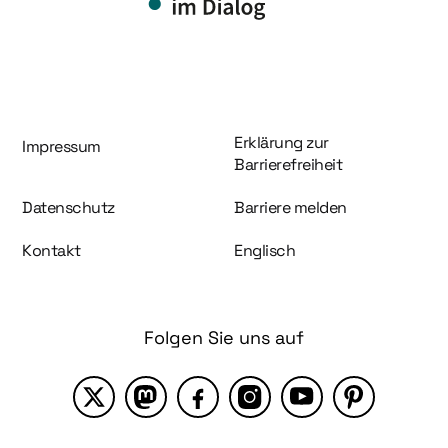
Information und Service
Erklärung zur
Impressum
Barrierefreiheit
Datenschutz
Barriere melden
Kontakt
Englisch
Folgen Sie uns auf
X
Mastodon
Facebook
Instagram
YouTube
Pinterest