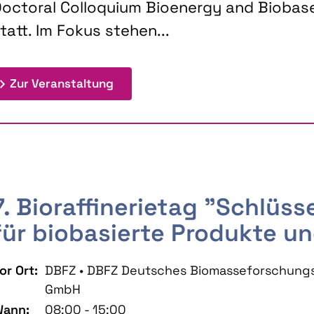
octoral Colloquium Bioenergy and Biobas
tatt. Im Fokus stehen...
: 9th Doctoral Colloquium BIOENE
Zur Veranstaltung
7. Bioraffinerietag "Schlüs
für biobasierte Produkte un
or Ort:
DBFZ • DBFZ Deutsches Biomasseforschung
GmbH
ann:
08:00 - 15:00