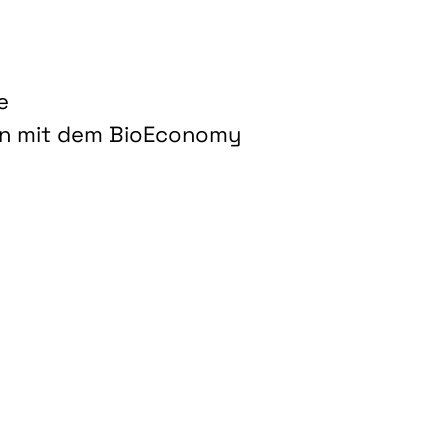
e
on mit dem BioEconomy
hnologien für biobasierte Produkte und Kraftstoffe"