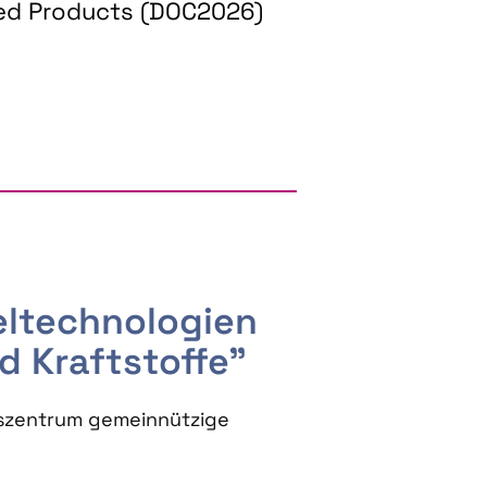
ed Products (DOC2026)
RGY AND BIOBASED PRODUCTS
seltechnologien
d Kraftstoffe"
szentrum gemeinnützige