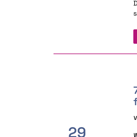
D
s
V
29
W