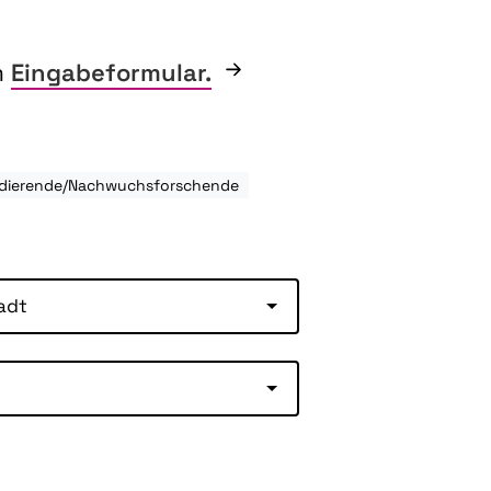
m
Eingabeformular.
tudierende/Nachwuchsforschende
adt