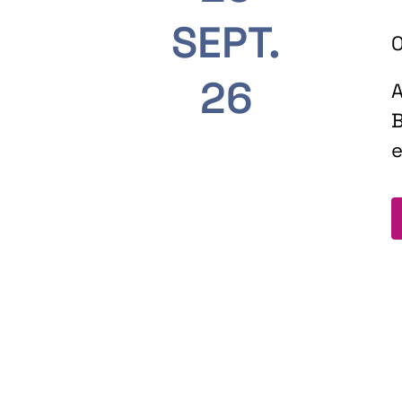
SEPT.
O
26
A
B
e