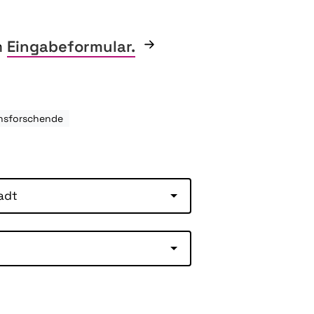
m
Eingabeformular.
hsforschende
adt