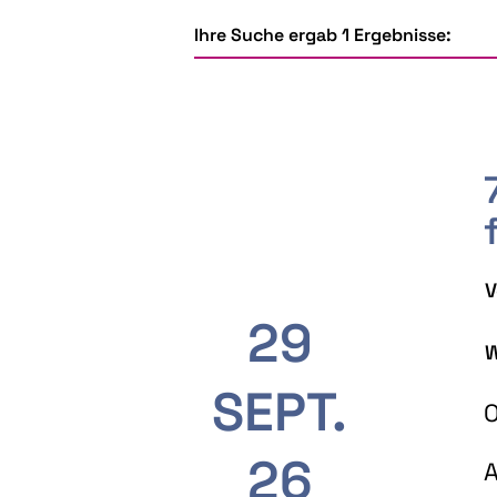
Ihre Suche ergab 1 Ergebnisse:
V
29
W
SEPT.
O
26
A