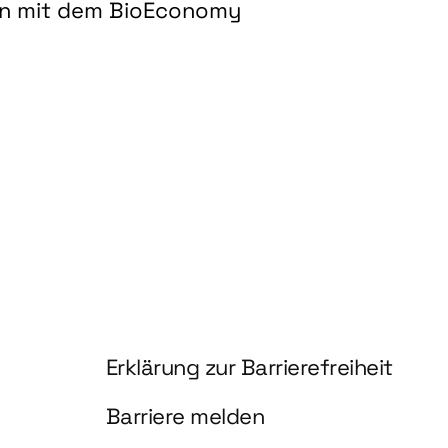
on mit dem BioEconomy
hnologien für biobasierte Produkte und Kraftstoffe"
Information und Service
Erklärung zur Barrierefreiheit
Barriere melden