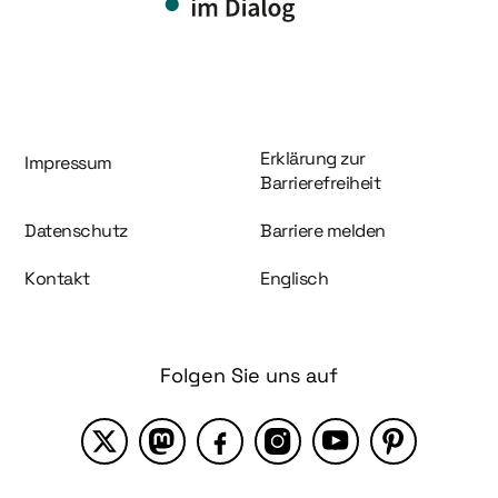
Information und Service
Erklärung zur
Impressum
Barrierefreiheit
Datenschutz
Barriere melden
Kontakt
Englisch
Folgen Sie uns auf
X
Mastodon
Facebook
Instagram
YouTube
Pinterest