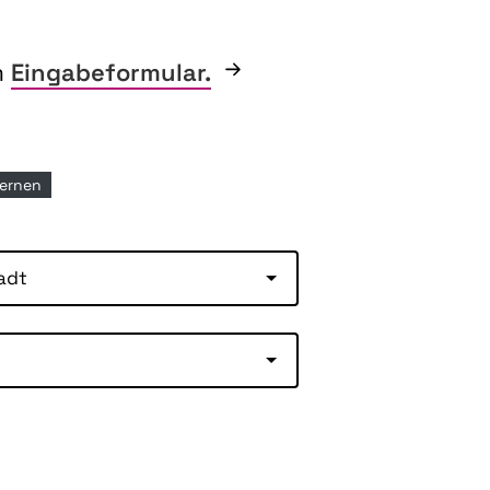
m
Eingabeformular.
tfernen
adt