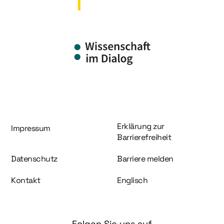
Information und Service
Erklärung zur
Impressum
Barrierefreiheit
Datenschutz
Barriere melden
Kontakt
Englisch
Folgen Sie uns auf