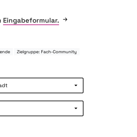
m
Eingabeformular.
hende
Zielgruppe: Fach-Community
adt