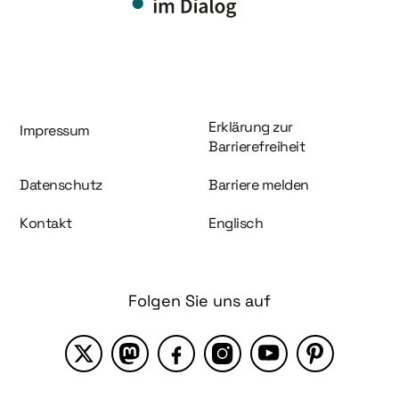
Information und Service
Erklärung zur
Impressum
Barrierefreiheit
Datenschutz
Barriere melden
Kontakt
Englisch
Folgen Sie uns auf
X
Mastodon
Facebook
Instagram
YouTube
Pinterest