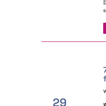
D
s
V
29
W