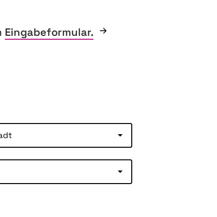
m
Eingabeformular.
adt