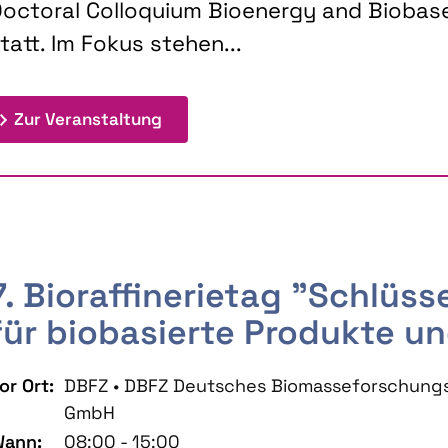
octoral Colloquium Bioenergy and Biobas
tatt. Im Fokus stehen...
: 9th Doctoral Colloquium BIOENE
Zur Veranstaltung
7. Bioraffinerietag "Schlüs
für biobasierte Produkte un
or Ort:
DBFZ • DBFZ Deutsches Biomasseforschung
GmbH
ann:
08:00 - 15:00