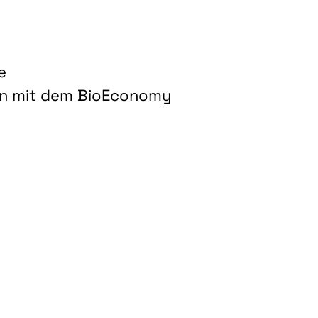
e
on mit dem BioEconomy
hnologien für biobasierte Produkte und Kraftstoffe"