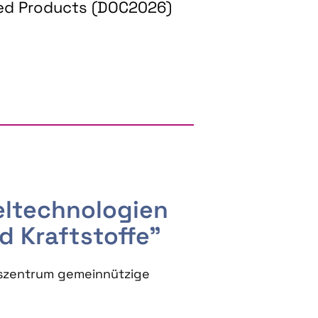
ed Products (DOC2026)
RGY AND BIOBASED PRODUCTS
seltechnologien
d Kraftstoffe"
szentrum gemeinnützige