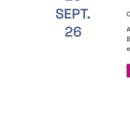
SEPT.
O
26
A
B
e