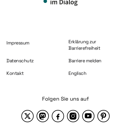
Information und Service
Erklärung zur
Impressum
Barrierefreiheit
Datenschutz
Barriere melden
Kontakt
Englisch
Folgen Sie uns auf
X
Mastodon
Facebook
Instagram
YouTube
Pinterest