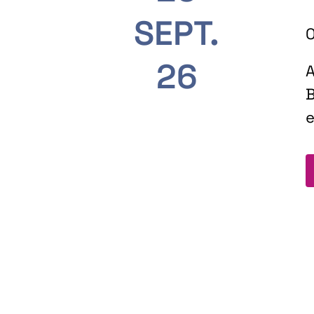
SEPT.
O
26
A
B
e