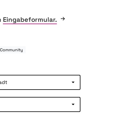
m
Eingabeformular.
h-Community
adt