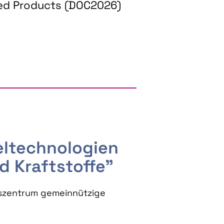
ed Products (DOC2026)
RGY AND BIOBASED PRODUCTS
seltechnologien
d Kraftstoffe"
szentrum gemeinnützige