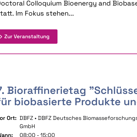
octoral Colloquium Bioenergy and Biobas
tatt. Im Fokus stehen...
: 9th Doctoral Colloquium BIOENE
Zur Veranstaltung
7. Bioraffinerietag "Schlüs
für biobasierte Produkte un
or Ort:
DBFZ • DBFZ Deutsches Biomasseforschung
GmbH
ann:
08:00 - 15:00