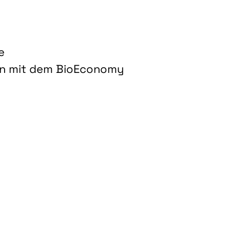
e
on mit dem BioEconomy
hnologien für biobasierte Produkte und Kraftstoffe"