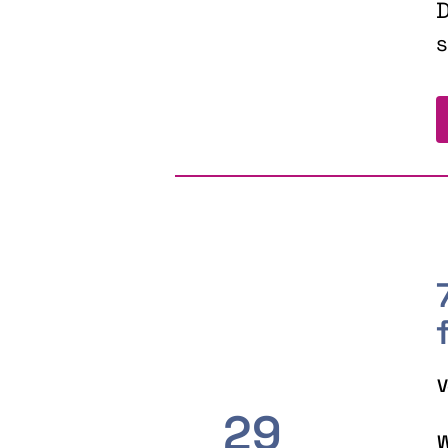
D
s
V
29
W