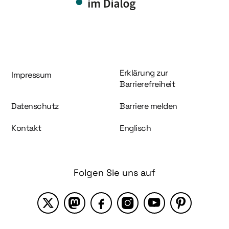
Information und Service
Erklärung zur
Impressum
Barrierefreiheit
Datenschutz
Barriere melden
Kontakt
Englisch
Folgen Sie uns auf
X
Mastodon
Facebook
Instagram
YouTube
Pinterest