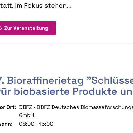
tatt. Im Fokus stehen...
: 9th Doctoral Colloquium BIOENE
Zur Veranstaltung
7. Bioraffinerietag "Schlüs
für biobasierte Produkte un
or Ort:
DBFZ • DBFZ Deutsches Biomasseforschung
GmbH
ann:
08:00 - 15:00