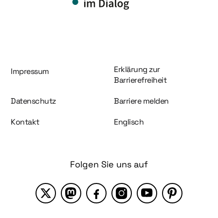
Information und Service
Erklärung zur
Impressum
Barrierefreiheit
Datenschutz
Barriere melden
Kontakt
Englisch
Folgen Sie uns auf
X
Mastodon
Facebook
Instagram
YouTube
Pinterest