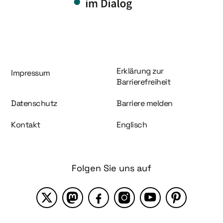
Information und Service
Erklärung zur
Impressum
Barrierefreiheit
Datenschutz
Barriere melden
Kontakt
Englisch
Folgen Sie uns auf
X
Mastodon
Facebook
Instagram
YouTube
Pinterest