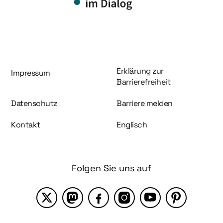
Information und Service
Erklärung zur
Impressum
Barrierefreiheit
Datenschutz
Barriere melden
Kontakt
Englisch
Folgen Sie uns auf
X
Mastodon
Facebook
Instagram
YouTube
Pinterest