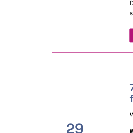
D
s
V
29
W