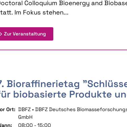
octoral Colloquium Bioenergy and Biobas
tatt. Im Fokus stehen...
: 9th Doctoral Colloquium BIOENE
Zur Veranstaltung
7. Bioraffinerietag "Schlüs
für biobasierte Produkte un
or Ort:
DBFZ • DBFZ Deutsches Biomasseforschung
GmbH
ann:
08:00 - 15:00