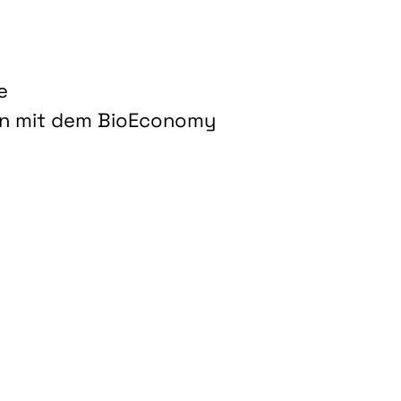
e
on mit dem BioEconomy
hnologien für biobasierte Produkte und Kraftstoffe"