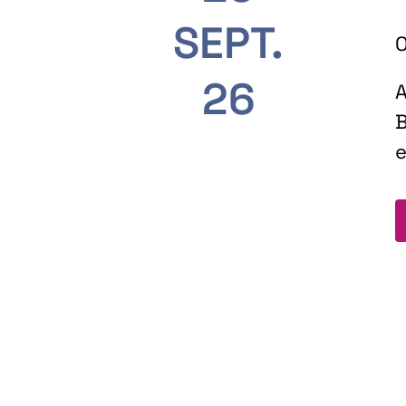
SEPT.
O
26
A
B
e