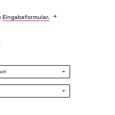
m
Eingabeformular.
y
adt