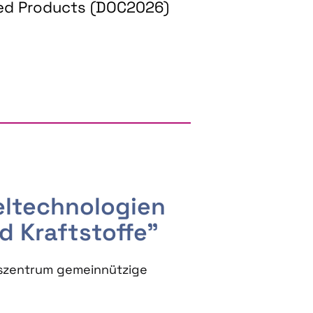
ed Products (DOC2026)
RGY AND BIOBASED PRODUCTS
seltechnologien
d Kraftstoffe"
szentrum gemeinnützige