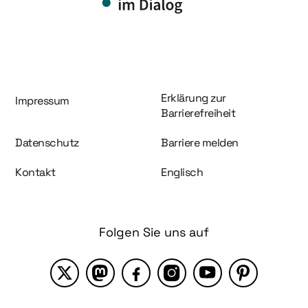
Information und Service
Erklärung zur
Impressum
Barrierefreiheit
Datenschutz
Barriere melden
Kontakt
Englisch
Folgen Sie uns auf
X
Mastodon
Facebook
Instagram
YouTube
Pinterest