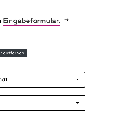
m
Eingabeformular.
ter entfernen
adt