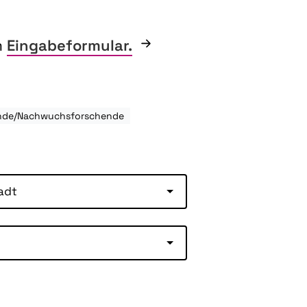
m
Eingabeformular.
rende/Nachwuchsforschende
adt