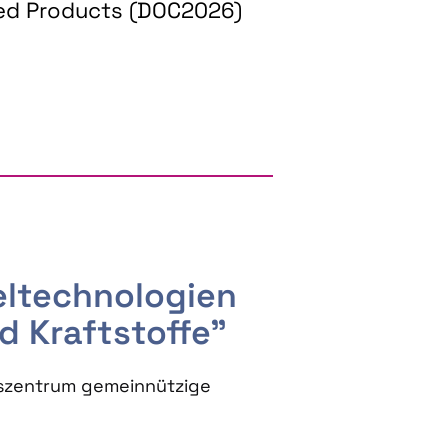
ed Products (DOC2026)
RGY AND BIOBASED PRODUCTS
seltechnologien
d Kraftstoffe"
szentrum gemeinnützige