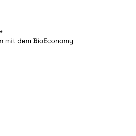
e
on mit dem BioEconomy
hnologien für biobasierte Produkte und Kraftstoffe"