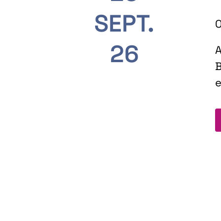
SEPT.
O
26
A
B
e