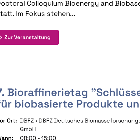
octoral Colloquium Bioenergy and Biobas
tatt. Im Fokus stehen...
: 9th Doctoral Colloquium BIOENE
Zur Veranstaltung
7. Bioraffinerietag "Schlüs
für biobasierte Produkte un
or Ort:
DBFZ • DBFZ Deutsches Biomasseforschung
GmbH
ann:
08:00 - 15:00