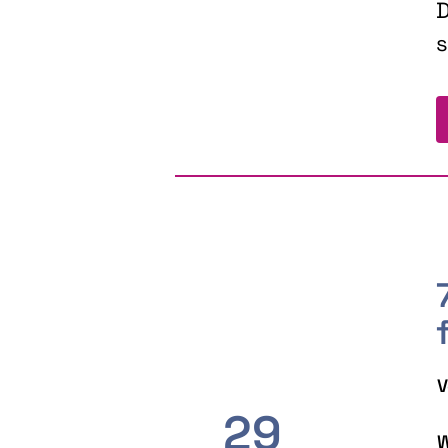
D
s
V
29
W