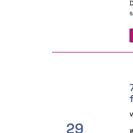
D
s
V
29
W