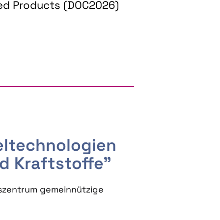
ed Products (DOC2026)
RGY AND BIOBASED PRODUCTS
seltechnologien
d Kraftstoffe"
szentrum gemeinnützige