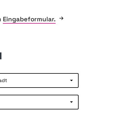
m
Eingabeformular.
adt