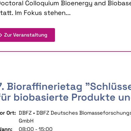
octoral Colloquium Bioenergy and Biobas
tatt. Im Fokus stehen...
: 9th Doctoral Colloquium BIOENE
Zur Veranstaltung
7. Bioraffinerietag "Schlüs
für biobasierte Produkte un
or Ort:
DBFZ • DBFZ Deutsches Biomasseforschung
GmbH
ann:
08:00 - 15:00