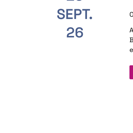
SEPT.
O
26
A
B
e