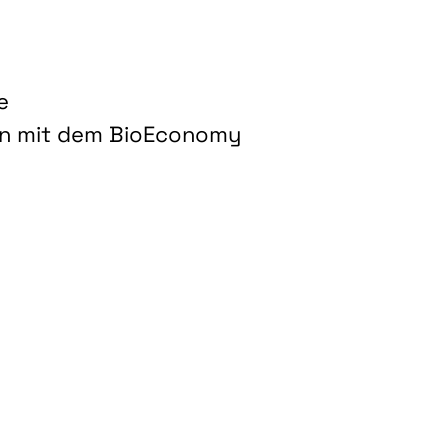
e
on mit dem BioEconomy
hnologien für biobasierte Produkte und Kraftstoffe"