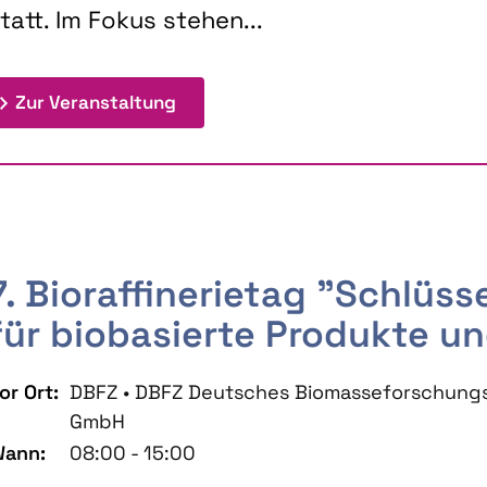
tatt. Im Fokus stehen...
: 9th Doctoral Colloquium BIOENE
Zur Veranstaltung
7. Bioraffinerietag "Schlüs
für biobasierte Produkte un
or Ort:
DBFZ • DBFZ Deutsches Biomasseforschung
GmbH
ann:
08:00 - 15:00