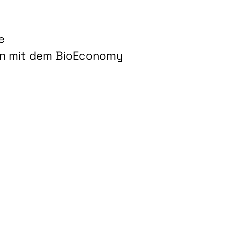
e
on mit dem BioEconomy
hnologien für biobasierte Produkte und Kraftstoffe"