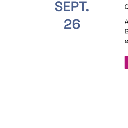
SEPT.
O
26
A
B
e