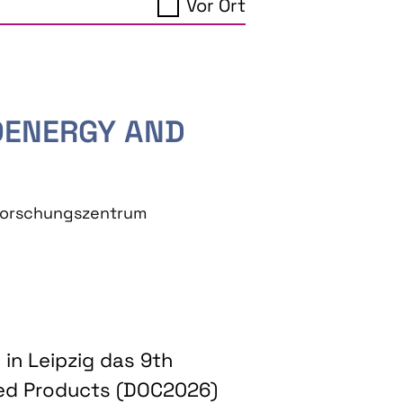
Vor Ort
IOENERGY AND
eforschungszentrum
in Leipzig das 9th
ed Products (DOC2026)