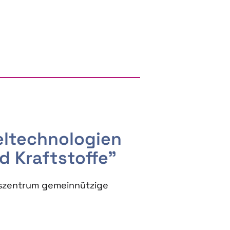
RGY AND BIOBASED PRODUCTS
seltechnologien
d Kraftstoffe"
szentrum gemeinnützige