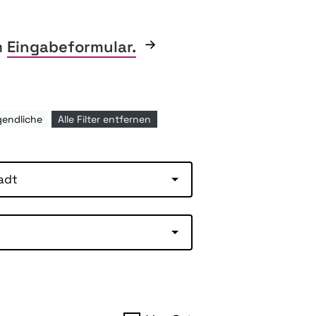
m
Eingabeformular.
gendliche
Alle Filter entfernen
adt