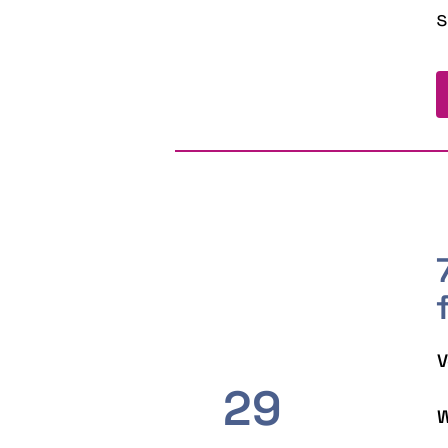
s
V
29
W