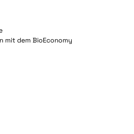
e
on mit dem BioEconomy
hnologien für biobasierte Produkte und Kraftstoffe"