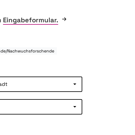
m
Eingabeformular.
ende/Nachwuchsforschende
adt