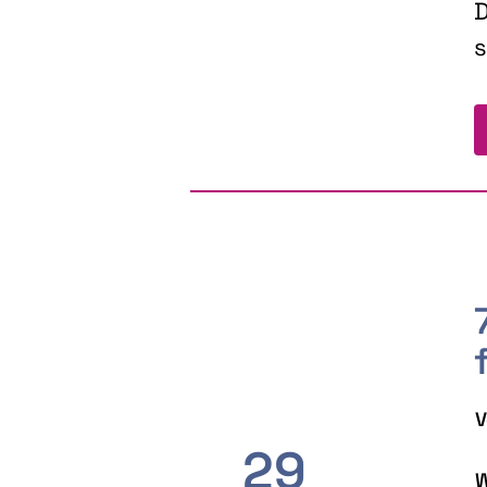
D
s
V
29
W