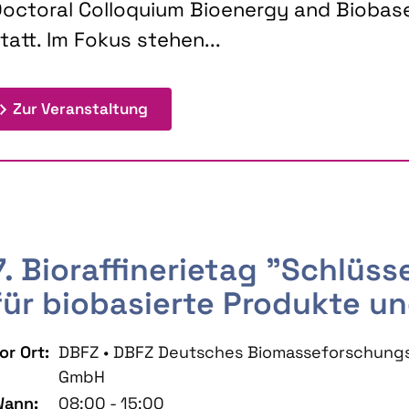
octoral Colloquium Bioenergy and Biobas
tatt. Im Fokus stehen...
: 9th Doctoral Colloquium BIOENE
Zur Veranstaltung
7. Bioraffinerietag "Schlüs
für biobasierte Produkte un
or Ort:
DBFZ • DBFZ Deutsches Biomasseforschung
GmbH
ann:
08:00 - 15:00