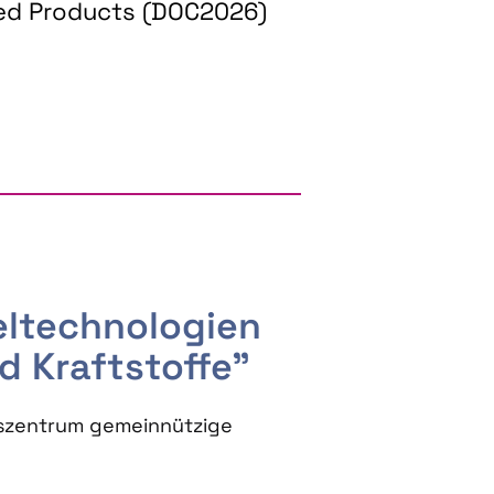
ed Products (DOC2026)
RGY AND BIOBASED PRODUCTS
seltechnologien
d Kraftstoffe"
szentrum gemeinnützige