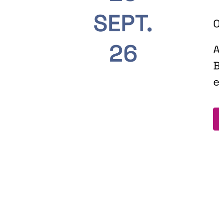
SEPT.
O
26
A
B
e