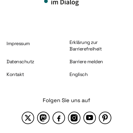
Information und Service
Erklärung zur
Impressum
Barrierefreiheit
Datenschutz
Barriere melden
Kontakt
Englisch
Folgen Sie uns auf
X
Mastodon
Facebook
Instagram
YouTube
Pinterest