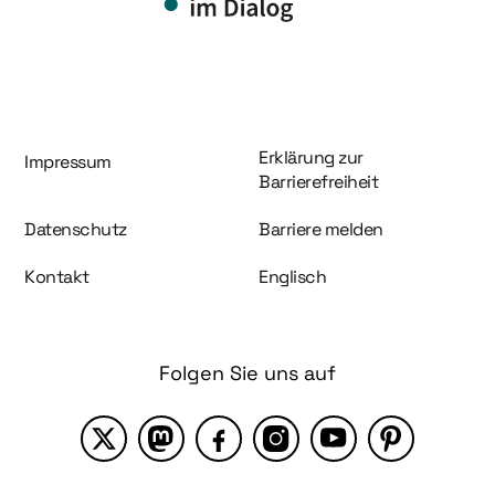
Information und Service
Erklärung zur
Impressum
Barrierefreiheit
Datenschutz
Barriere melden
Kontakt
Englisch
Folgen Sie uns auf
X
Mastodon
Facebook
Instagram
YouTube
Pinterest