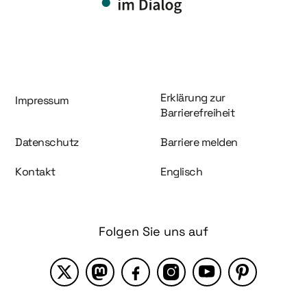
Information und Service
Erklärung zur
Impressum
Barrierefreiheit
Datenschutz
Barriere melden
Kontakt
Englisch
Folgen Sie uns auf
X
Mastodon
Facebook
Instagram
YouTube
Pinterest