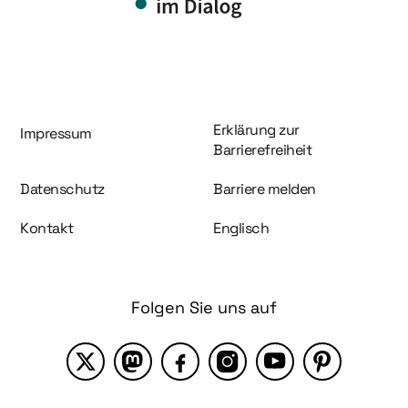
Information und Service
Erklärung zur
Impressum
Barrierefreiheit
Datenschutz
Barriere melden
Kontakt
Englisch
Folgen Sie uns auf
X
Mastodon
Facebook
Instagram
YouTube
Pinterest