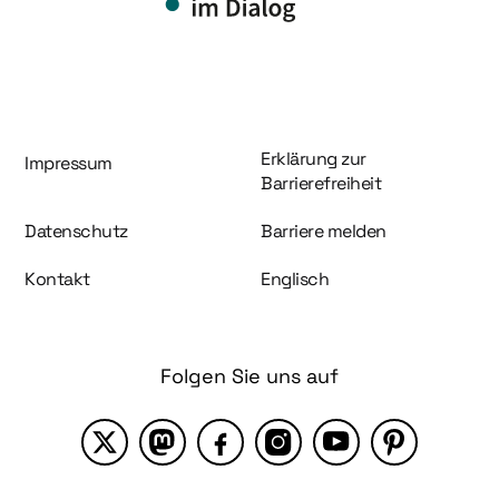
Information und Service
Erklärung zur
Impressum
Barrierefreiheit
Datenschutz
Barriere melden
Kontakt
Englisch
Folgen Sie uns auf
X
Mastodon
Facebook
Instagram
YouTube
Pinterest