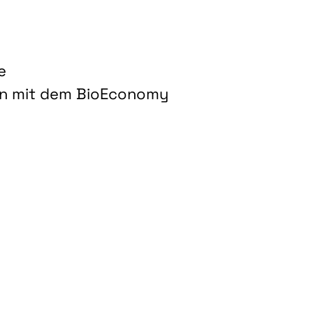
e
on mit dem BioEconomy
hnologien für biobasierte Produkte und Kraftstoffe"