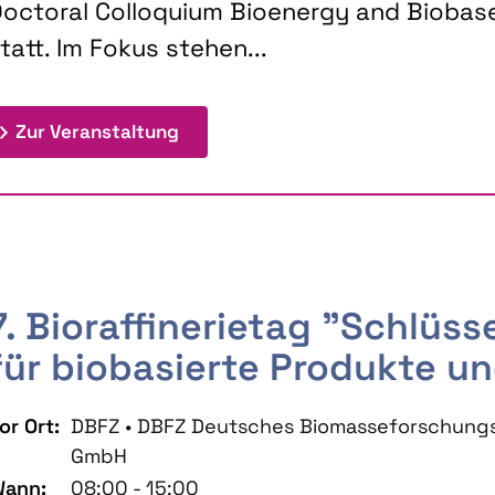
octoral Colloquium Bioenergy and Biobas
tatt. Im Fokus stehen...
: 9th Doctoral Colloquium BIOENE
Zur Veranstaltung
7. Bioraffinerietag "Schlüs
für biobasierte Produkte un
or Ort:
DBFZ • DBFZ Deutsches Biomasseforschung
GmbH
ann:
08:00 - 15:00