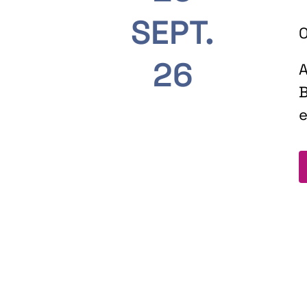
SEPT.
O
26
A
B
e