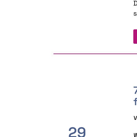
D
s
V
29
W