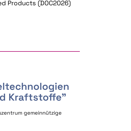
ed Products (DOC2026)
RGY AND BIOBASED PRODUCTS
seltechnologien
d Kraftstoffe"
szentrum gemeinnützige