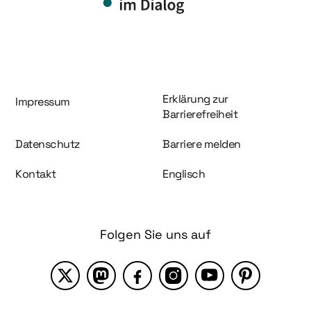
Information und Service
Erklärung zur
Impressum
Barrierefreiheit
Datenschutz
Barriere melden
Kontakt
Englisch
Folgen Sie uns auf
X
Mastodon
Facebook
Instagram
YouTube
Pinterest