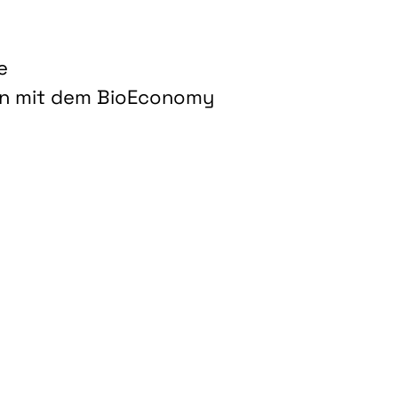
e
on mit dem BioEconomy
hnologien für biobasierte Produkte und Kraftstoffe"