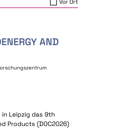
Vor Ort
IOENERGY AND
eforschungszentrum
in Leipzig das 9th
ed Products (DOC2026)