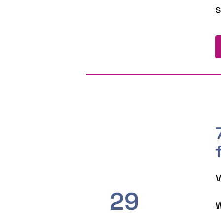
s
V
29
W