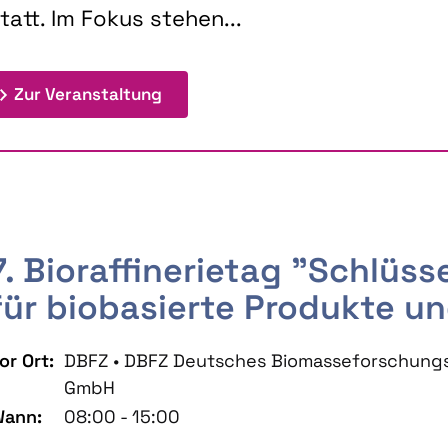
tatt. Im Fokus stehen...
: 9th Doctoral Colloquium BIOENE
Zur Veranstaltung
7. Bioraffinerietag "Schlüs
für biobasierte Produkte un
or Ort:
DBFZ • DBFZ Deutsches Biomasseforschung
GmbH
ann:
08:00 - 15:00