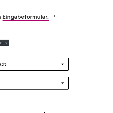
m
Eingabeformular.
ernen
adt