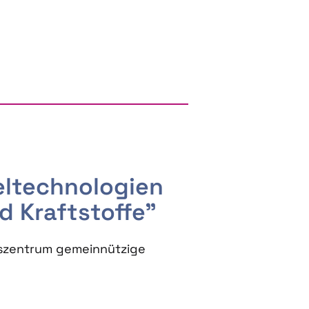
RGY AND BIOBASED PRODUCTS
seltechnologien
d Kraftstoffe"
szentrum gemeinnützige