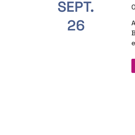
SEPT.
O
26
A
B
e