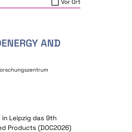
Vor Ort
IOENERGY AND
eforschungszentrum
in Leipzig das 9th
ed Products (DOC2026)