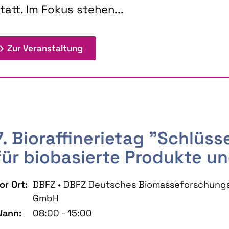
tatt. Im Fokus stehen...
: 9th Doctoral Colloquium BIOENE
Zur Veranstaltung
7. Bioraffinerietag "Schlüs
für biobasierte Produkte un
or Ort:
DBFZ • DBFZ Deutsches Biomasseforschung
GmbH
ann:
08:00 - 15:00