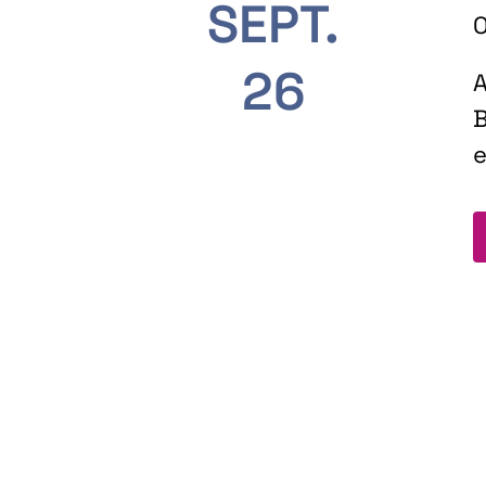
SEPT.
O
26
A
B
e