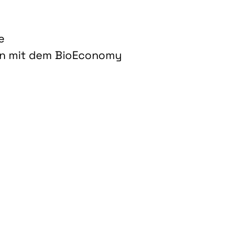
e
on mit dem BioEconomy
hnologien für biobasierte Produkte und Kraftstoffe"