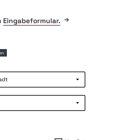
m
Eingabeformular.
nen
adt