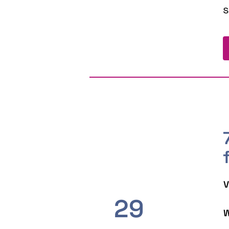
s
V
29
W