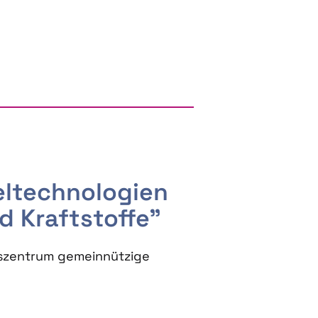
RGY AND BIOBASED PRODUCTS
seltechnologien
d Kraftstoffe"
szentrum gemeinnützige