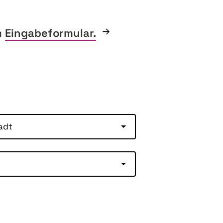
m
Eingabeformular.
adt