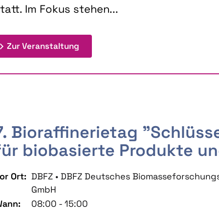
tatt. Im Fokus stehen...
: 9th Doctoral Colloquium BIOENE
Zur Veranstaltung
7. Bioraffinerietag "Schlüs
für biobasierte Produkte un
or Ort:
DBFZ • DBFZ Deutsches Biomasseforschung
GmbH
ann:
08:00 - 15:00