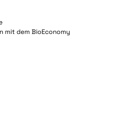
e
on mit dem BioEconomy
hnologien für biobasierte Produkte und Kraftstoffe"