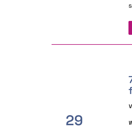
s
V
29
W