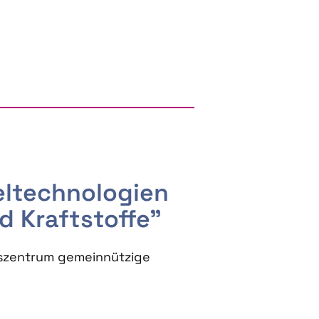
RGY AND BIOBASED PRODUCTS
seltechnologien
d Kraftstoffe"
szentrum gemeinnützige