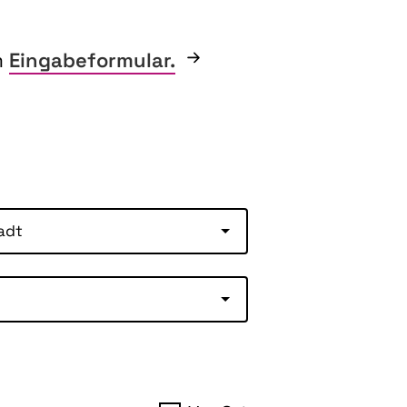
m
Eingabeformular.
adt