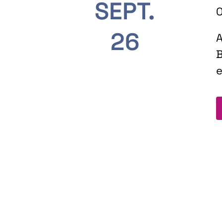
SEPT.
O
26
A
B
e