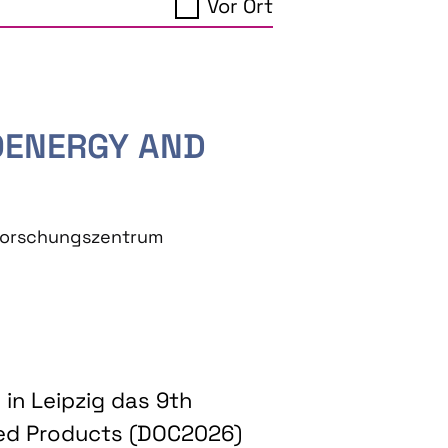
Vor Ort
IOENERGY AND
eforschungszentrum
in Leipzig das 9th
ed Products (DOC2026)