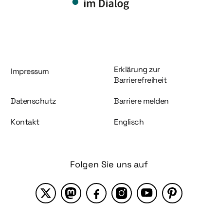
Information und Service
Erklärung zur
Impressum
Barrierefreiheit
Datenschutz
Barriere melden
Kontakt
Englisch
Folgen Sie uns auf
X
Mastodon
Facebook
Instagram
YouTube
Pinterest